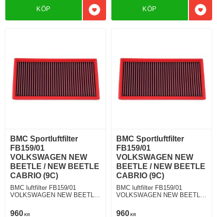
KÖP
KÖP
Lägg till i favoriter
Lägg 
BMC Sportluftfilter
BMC Sportluftfilter
FB159/01
FB159/01
VOLKSWAGEN NEW
VOLKSWAGEN NEW
BEETLE / NEW BEETLE
BEETLE / NEW BEETLE
CABRIO (9C)
CABRIO (9C)
BMC luftfilter FB159/01
BMC luftfilter FB159/01
VOLKSWAGEN NEW BEETLE
VOLKSWAGEN NEW BEETLE
/ NEW BEETLE CABRIO (9C)
/ NEW BEETLE CABRIO (9C)
1.9 TDI 105 Hkr
2.3 V5 170 Hkr
960
960
KR
KR