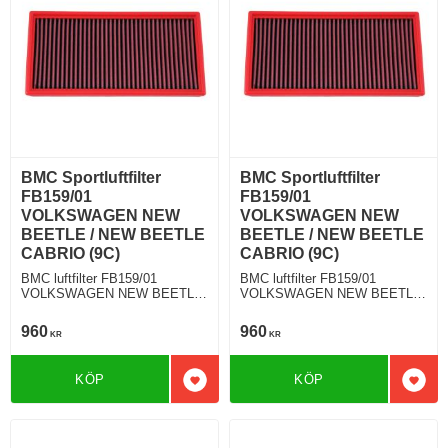
BMC Sportluftfilter
BMC Sportluftfilter
FB159/01
FB159/01
VOLKSWAGEN NEW
VOLKSWAGEN NEW
BEETLE / NEW BEETLE
BEETLE / NEW BEETLE
CABRIO (9C)
CABRIO (9C)
BMC luftfilter FB159/01
BMC luftfilter FB159/01
VOLKSWAGEN NEW BEETLE
VOLKSWAGEN NEW BEETLE
/ NEW BEETLE CABRIO (9C)
/ NEW BEETLE CABRIO (9C)
1.6 102 Hkr
1.6 100 Hkr
960
960
KR
KR
KÖP
KÖP
Lägg till i favoriter
Lägg 