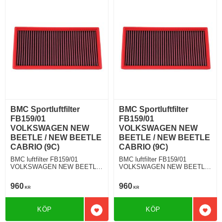
BMC Sportluftfilter
BMC Sportluftfilter
FB159/01
FB159/01
VOLKSWAGEN NEW
VOLKSWAGEN NEW
BEETLE / NEW BEETLE
BEETLE / NEW BEETLE
CABRIO (9C)
CABRIO (9C)
BMC luftfilter FB159/01
BMC luftfilter FB159/01
VOLKSWAGEN NEW BEETLE
VOLKSWAGEN NEW BEETLE
/ NEW BEETLE CABRIO (9C)
/ NEW BEETLE CABRIO (9C)
1.9 TDI 100 Hkr
1.9 TDI 90 Hkr
960
960
KR
KR
KÖP
KÖP
Lägg till i favoriter
Lägg 