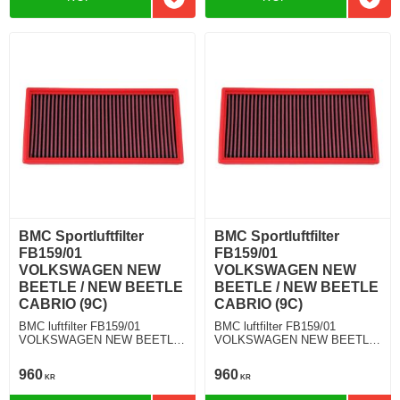
Lägg till i favoriter
Lägg 
BMC Sportluftfilter
BMC Sportluftfilter
FB159/01
FB159/01
VOLKSWAGEN NEW
VOLKSWAGEN NEW
BEETLE / NEW BEETLE
BEETLE / NEW BEETLE
CABRIO (9C)
CABRIO (9C)
BMC luftfilter FB159/01
BMC luftfilter FB159/01
VOLKSWAGEN NEW BEETLE
VOLKSWAGEN NEW BEETLE
/ NEW BEETLE CABRIO (9C)
/ NEW BEETLE CABRIO (9C)
2.0 115 Hkr
2.5 V5 150 Hkr
960
960
KR
KR