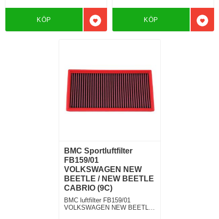
KÖP
KÖP
Lägg till i favoriter
Lägg 
BMC Sportluftfilter
FB159/01
VOLKSWAGEN NEW
BEETLE / NEW BEETLE
CABRIO (9C)
BMC luftfilter FB159/01
VOLKSWAGEN NEW BEETLE
/ NEW BEETLE CABRIO (9C)