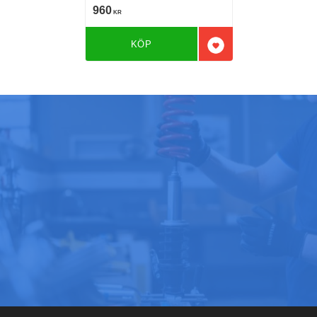
1.8 Turbo 150 Hkr
960
KR
KÖP
Lägg till i favoriter