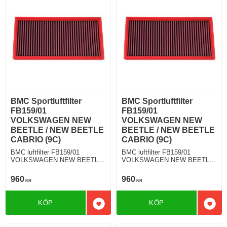
BMC Sportluftfilter
BMC Sportluftfilter
FB159/01
FB159/01
VOLKSWAGEN NEW
VOLKSWAGEN NEW
BEETLE / NEW BEETLE
BEETLE / NEW BEETLE
CABRIO (9C)
CABRIO (9C)
BMC luftfilter FB159/01
BMC luftfilter FB159/01
VOLKSWAGEN NEW BEETLE
VOLKSWAGEN NEW BEETLE
/ NEW BEETLE CABRIO (9C)
/ NEW BEETLE CABRIO (9C)
2.0 115 Hkr
2.3 V5 150 Hkr
960
960
KR
KR
KÖP
KÖP
Lägg till i favoriter
Lägg 