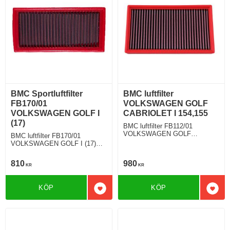
BMC Sportluftfilter
BMC luftfilter
FB170/01
VOLKSWAGEN GOLF
VOLKSWAGEN GOLF I
CABRIOLET I 154,155
(17)
BMC luftfilter FB112/01
VOLKSWAGEN GOLF
BMC luftfilter FB170/01
CABRIOLET I (154,155) 1.8 112
VOLKSWAGEN GOLF I (17)
Hkr
1.8 Cabrio 95 Hkr
810
980
KR
KR
KÖP
KÖP
Lägg till i favoriter
Lägg 