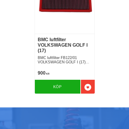
BMC luftfilter
VOLKSWAGEN GOLF I
(17)
BMC luftfilter FB122/01
VOLKSWAGEN GOLF I (17)
1.6 D 54 Hkr
900
KR
KÖP
Lägg till i favoriter