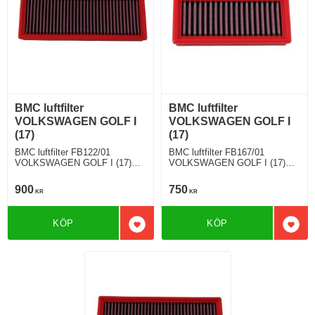
BMC luftfilter
BMC luftfilter
VOLKSWAGEN GOLF I
VOLKSWAGEN GOLF I
(17)
(17)
BMC luftfilter FB122/01
BMC luftfilter FB167/01
VOLKSWAGEN GOLF I (17)
VOLKSWAGEN GOLF I (17)
1.6 TD 70 Hkr
1.5 / Cabrio 70 Hkr
900
750
KR
KR
KÖP
KÖP
Lägg till i favoriter
Lägg 