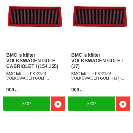
BMC luftfilter
BMC luftfilter
VOLKSWAGEN GOLF
VOLKSWAGEN GOLF I
CABRIOLET I (154,155)
(17)
BMC luftfilter FB122/01
BMC luftfilter FB122/01
VOLKSWAGEN GOLF
VOLKSWAGEN GOLF I (17)
CABRIOLET I (154,155) 1.8 112
1.1 50 Hkr
Hkr
900
900
KR
KR
KÖP
KÖP
Lägg till i favoriter
Lägg 