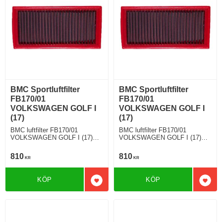
BMC Sportluftfilter
BMC Sportluftfilter
FB170/01
FB170/01
VOLKSWAGEN GOLF I
VOLKSWAGEN GOLF I
(17)
(17)
BMC luftfilter FB170/01
BMC luftfilter FB170/01
VOLKSWAGEN GOLF I (17)
VOLKSWAGEN GOLF I (17)
1.8 Cabrio 98 Hkr
1.6 Gti / Cli / Gli / Li / Cabrio
110 Hkr
810
810
KR
KR
KÖP
KÖP
Lägg till i favoriter
Lägg 