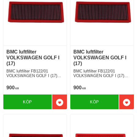
BMC luftfilter
BMC luftfilter
VOLKSWAGEN GOLF I
VOLKSWAGEN GOLF I
(17)
(17)
BMC luftfilter FB122/01
BMC luftfilter FB122/01
VOLKSWAGEN GOLF I (17)
VOLKSWAGEN GOLF I (17)
1.5 D 50 Hkr
1.5 70 Hkr
900
900
KR
KR
KÖP
KÖP
Lägg till i favoriter
Lägg 