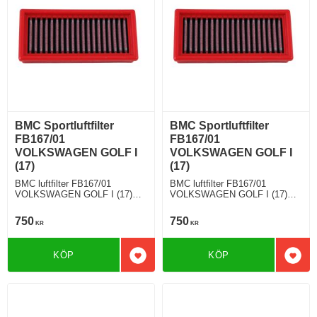
BMC Sportluftfilter
BMC Sportluftfilter
FB167/01
FB167/01
VOLKSWAGEN GOLF I
VOLKSWAGEN GOLF I
(17)
(17)
BMC luftfilter FB167/01
BMC luftfilter FB167/01
VOLKSWAGEN GOLF I (17)
VOLKSWAGEN GOLF I (17)
1.8 Cabrio 90 Hkr
1.6 / Cabrio 75 Hkr
750
750
KR
KR
KÖP
KÖP
Lägg till i favoriter
Lägg 