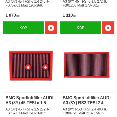
A3 (8Y) 45 TFSI e 1.4 245Hkr
A3 (8Y) 45 TFSI e 1.5 272Hkr
FB757/01 Mått 190x269cm
FB01230 Mått 173x301cm
1 070
1 110
KR
KR
KÖP
KÖP
Lägg till i favoriter
Lägg 
BMC Sportluftfilter AUDI
BMC Sportluftfilter AUDI
A3 (8Y) 45 TFSI e 1.5
A3 (8Y) RS3 TFSI 2.4
A3 (8Y) 45 TFSI e 1.5 272Hkr
A3 (8Y) RS3 TFSI 2.4 400Hkr
FB757/01 Mått 190x269cm
FB887/20 Mått 213x374cm