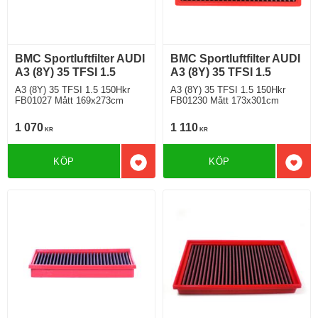
BMC Sportluftfilter AUDI
BMC Sportluftfilter AUDI
A3 (8Y) 35 TFSI 1.5
A3 (8Y) 35 TFSI 1.5
A3 (8Y) 35 TFSI 1.5 150Hkr
A3 (8Y) 35 TFSI 1.5 150Hkr
FB01027 Mått 169x273cm
FB01230 Mått 173x301cm
1 070
1 110
KR
KR
KÖP
KÖP
Lägg till i favoriter
Lägg 