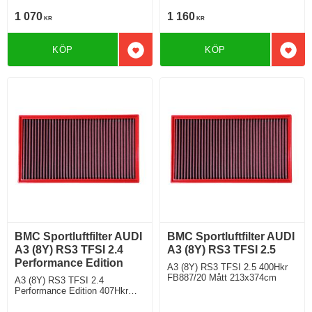
1 070
1 160
KR
KR
KÖP
KÖP
Lägg till i favoriter
Lägg 
BMC Sportluftfilter AUDI
BMC Sportluftfilter AUDI
A3 (8Y) RS3 TFSI 2.4
A3 (8Y) RS3 TFSI 2.5
Performance Edition
A3 (8Y) RS3 TFSI 2.5 400Hkr
FB887/20 Mått 213x374cm
A3 (8Y) RS3 TFSI 2.4
Performance Edition 407Hkr
FB887/20 Mått 213x374cm