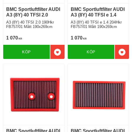
BMC Sportluftfilter AUDI
BMC Sportluftfilter AUDI
A3 (8Y) 40 TFSI 2.0
A3 (8Y) 40 TFSI e 1.4
A3 (8Y) 40 TFSI 2.0 190Hkr
A3 (8Y) 40 TFSI e 1.4 204Hkr
FB757/01 Mått 190x269cm
FB757/01 Mått 190x269cm
1 070
1 070
KR
KR
KÖP
KÖP
Lägg till i favoriter
Lägg 
BMC Sportluftfilter AUDI
BMC Sportluftfilter AUDI