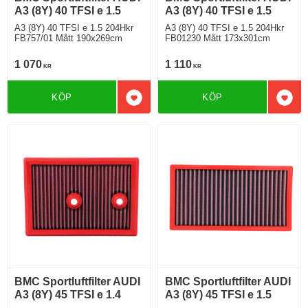
A3 (8Y) 40 TFSI e 1.5
A3 (8Y) 40 TFSI e 1.5
A3 (8Y) 40 TFSI e 1.5 204Hkr
A3 (8Y) 40 TFSI e 1.5 204Hkr
FB757/01 Mått 190x269cm
FB01230 Mått 173x301cm
1 070
1 110
KR
KR
KÖP
KÖP
Lägg till i favoriter
Lägg 
BMC Sportluftfilter AUDI
BMC Sportluftfilter AUDI
A3 (8Y) 45 TFSI e 1.4
A3 (8Y) 45 TFSI e 1.5