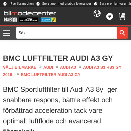
47 år i branschen
Stort lager med snabba leveranser
Bara premiumvarumär
Meny
FAVORI
KUND
BMC LUFTFILTER AUDI A3 GY
VÄLJ BILMÄRKE
AUDI
AUDI A3
AUDI A3 S3 RS3 GY
2019-
BMC LUFTFILTER AUDI A3 GY
BMC Sportluftfilter till Audi A3 8y ger
snabbare respons, bättre effekt och
förbättrad acceleration tack vare
optimalt luftflöde och avancerad