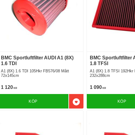
BMC Sportluftfilter AUDI A1 (8X)
BMC Sportluftfilter
1.6 TDI
1.8 TFSI
A1 (8X) 1.6 TDI 105Hkr FB576/08 Mått
A1 (8X) 1.8 TFSI 192Hkr FB
72x145cm
232x288cm
1 120
1 090
KR
KR
KÖP
KÖP
Lägg till i favoriter