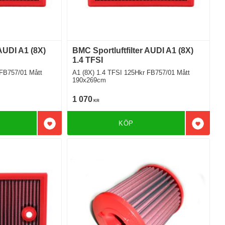
 AUDI A1 (8X)
BMC Sportluftfilter AUDI A1 (8X)
1.4 TFSI
757/01 Mått
A1 (8X) 1.4 TFSI 125Hkr FB757/01 Mått
190x269cm
1 070
KR
KÖP
Lägg till i favoriter
Lägg till