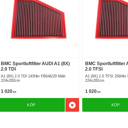
BMC Sportluftfilter AUDI A1 (8X)
BMC Sportluftfilter
2.0 TDI
2.0 TFSI
A1 (8X) 2.0 TDI 143Hkr FB646/20 Mått
A1 (8X) 2.0 TFSI 256Hkr FB646/20 Mått
224x282cm
224x282cm
1 020
1 020
KR
KR
KÖP
KÖP
Lägg till i favoriter