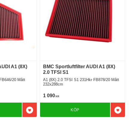
 AUDI A1 (8X)
BMC Sportluftfilter AUDI A1 (8X)
2.0 TFSI S1
A1 (8X) 2.0 TFSI S1 231Hkr FB878/20 Mått
232x288cm
1 090
KR
KÖP
Lägg till i favoriter
Lägg till