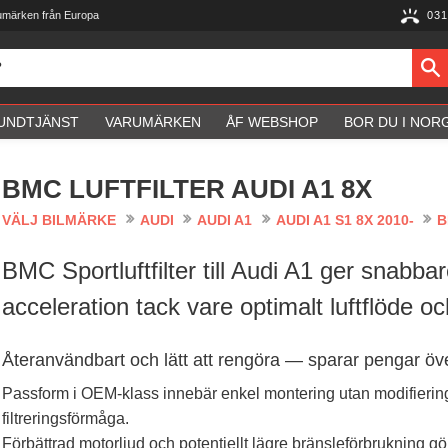
umärken från Europa
031
UNDTJÄNST
VARUMÄRKEN
ÅF WEBSHOP
BOR DU I NOR
BMC LUFTFILTER AUDI A1 8X
VÄLJ BILMÄRKE
AUDI
AUDI A1
AUDI A1 S1 8X 2010-
B
BMC Sportluftfilter till Audi A1 ger snabba
acceleration tack vare optimalt luftflöde oc
Återanvändbart och lätt att rengöra — sparar pengar öve
Passform i OEM-klass innebär enkel montering utan modifierin
filtreringsförmåga.
Förbättrad motorljud och potentiellt lägre bränsleförbrukning gö