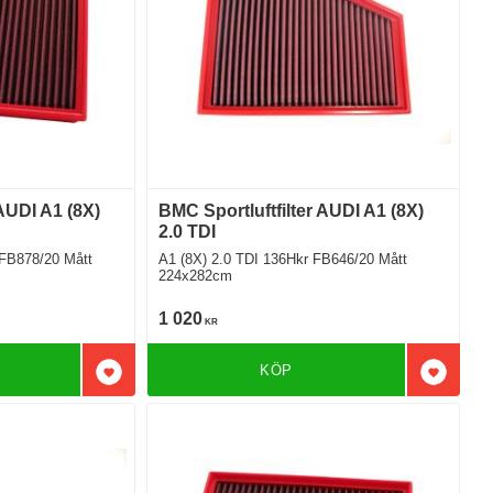
 AUDI A1 (8X)
BMC Sportluftfilter AUDI A1 (8X)
2.0 TDI
878/20 Mått
A1 (8X) 2.0 TDI 136Hkr FB646/20 Mått
224x282cm
1 020
KR
KÖP
Lägg till i favoriter
Lägg till