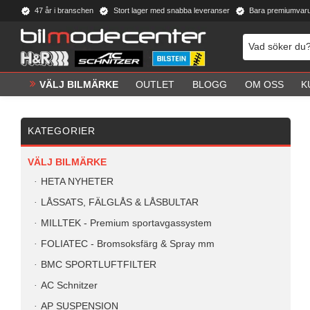
47 år i branschen
Stort lager med snabba leveranser
Bara premiumvar
VÄLJ BILMÄRKE
OUTLET
BLOGG
OM OSS
K
KATEGORIER
VÄLJ BILMÄRKE
HETA NYHETER
LÅSSATS, FÄLGLÅS & LÅSBULTAR
MILLTEK - Premium sportavgassystem
FOLIATEC - Bromsoksfärg & Spray mm
BMC SPORTLUFTFILTER
AC Schnitzer
AP SUSPENSION