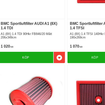
BMC Sportluftfilter AUDI A1 (8X)
BMC Sportluftfilter
1.4 TDI
1.4 TFSI
A1 (8X) 1.4 TDI 90Hkr FB846/20 Mått
A1 (8X) 1.4 TFSI 140Hkr FB
206x349cm
190x269cm
1 020
1 070
KR
KR
KÖP
KÖP
Lägg till i favoriter