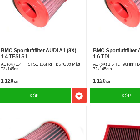
BMC Sportluftfilter AUDI A1 (8X)
BMC Sportluftfilter
1.4 TFSI S1
1.6 TDI
A1 (8X) 1.4 TFSI S1 185Hkr FB576/08 Mått
A1 (8X) 1.6 TDI 90Hkr FB576
72x145cm
72x145cm
1 120
1 120
KR
KR
KÖP
KÖP
Lägg till i favoriter