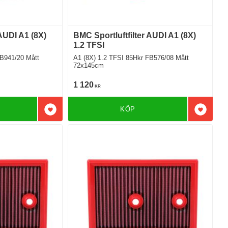
 AUDI A1 (8X)
BMC Sportluftfilter AUDI A1 (8X)
1.2 TFSI
41/20 Mått
A1 (8X) 1.2 TFSI 85Hkr FB576/08 Mått
72x145cm
1 120
KR
KÖP
Lägg till i favoriter
Lägg till