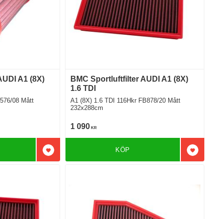
 AUDI A1 (8X)
BMC Sportluftfilter AUDI A1 (8X)
1.6 TDI
/08 Mått
A1 (8X) 1.6 TDI 116Hkr FB878/20 Mått
232x288cm
1 090
KR
KÖP
Lägg till i favoriter
Lägg till