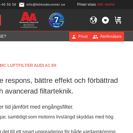
Priser visas
inkl. moms
-40 55 56
info@bilmodecenter.se
FAVORITER
KUNDVA
GE?
Privat
Återförsäljare
MC LUFTFILTER AUDI A1 8X
re respons, bättre effekt och förbättrad
h avancerad filtarteknik.
r tid jämfört med engångsfilter.
gar, samtidigt som motorns livslängd skyddas med hög
r det till ett smart uppgradering för både vardagskörning