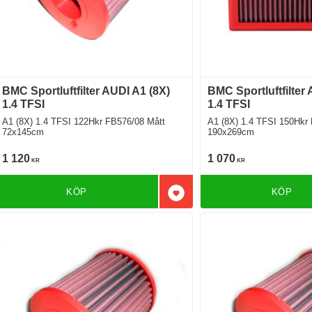
BMC Sportluftfilter AUDI A1 (8X)
BMC Sportluftfilter
1.4 TFSI
1.4 TFSI
A1 (8X) 1.4 TFSI 122Hkr FB576/08 Mått
A1 (8X) 1.4 TFSI 150Hkr FB
72x145cm
190x269cm
1 120
1 070
KR
KR
KÖP
KÖP
Lägg till i favoriter