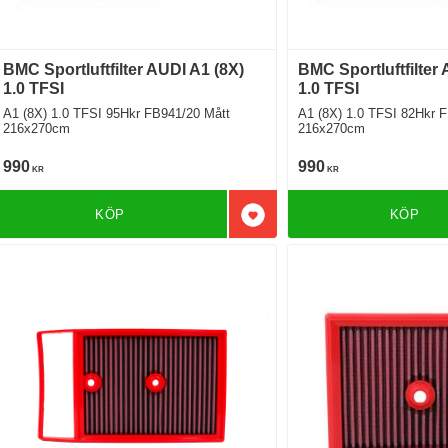
BMC Sportluftfilter AUDI A1 (8X)
BMC Sportluftfilter
1.0 TFSI
1.0 TFSI
A1 (8X) 1.0 TFSI 95Hkr FB941/20 Mått
A1 (8X) 1.0 TFSI 82Hkr FB9
216x270cm
216x270cm
990
990
KR
KR
KÖP
KÖP
Lägg till i favoriter