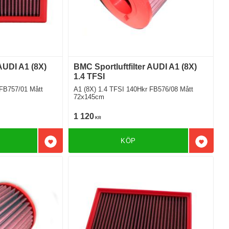
 AUDI A1 (8X)
BMC Sportluftfilter AUDI A1 (8X)
1.4 TFSI
757/01 Mått
A1 (8X) 1.4 TFSI 140Hkr FB576/08 Mått
72x145cm
1 120
KR
KÖP
Lägg till i favoriter
Lägg till