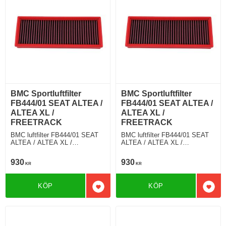
BMC Sportluftfilter
BMC Sportluftfilter
FB444/01 SEAT ALTEA /
FB444/01 SEAT ALTEA /
ALTEA XL /
ALTEA XL /
FREETRACK
FREETRACK
BMC luftfilter FB444/01 SEAT
BMC luftfilter FB444/01 SEAT
ALTEA / ALTEA XL /
ALTEA / ALTEA XL /
FREETRACK 2.0 TDI 136 Hkr
FREETRACK 1.9 TDI 105 Hkr
930
930
KR
KR
KÖP
KÖP
Lägg till i favoriter
Lägg 