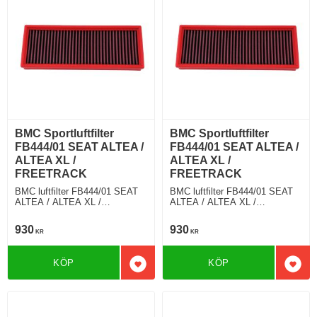
BMC Sportluftfilter
BMC Sportluftfilter
FB444/01 SEAT ALTEA /
FB444/01 SEAT ALTEA /
ALTEA XL /
ALTEA XL /
FREETRACK
FREETRACK
BMC luftfilter FB444/01 SEAT
BMC luftfilter FB444/01 SEAT
ALTEA / ALTEA XL /
ALTEA / ALTEA XL /
FREETRACK 2.0 TFSI 211 Hkr
FREETRACK 1.6 TDI 90 Hkr
930
930
KR
KR
KÖP
KÖP
Lägg till i favoriter
Lägg 