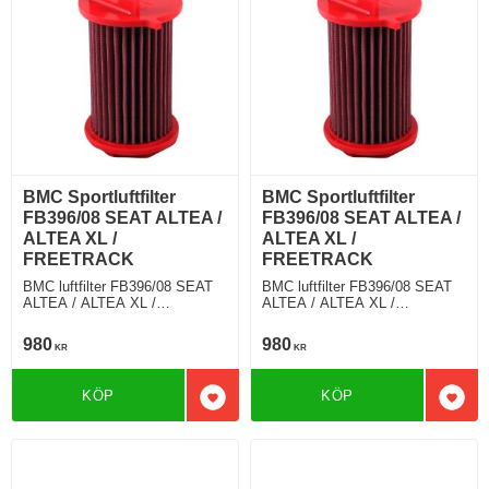
BMC Sportluftfilter
BMC Sportluftfilter
FB396/08 SEAT ALTEA /
FB396/08 SEAT ALTEA /
ALTEA XL /
ALTEA XL /
FREETRACK
FREETRACK
BMC luftfilter FB396/08 SEAT
BMC luftfilter FB396/08 SEAT
ALTEA / ALTEA XL /
ALTEA / ALTEA XL /
FREETRACK 1.6 102 Hkr
FREETRACK 2.0 FSI 150 Hkr
980
980
KR
KR
KÖP
KÖP
Lägg till i favoriter
Lägg 