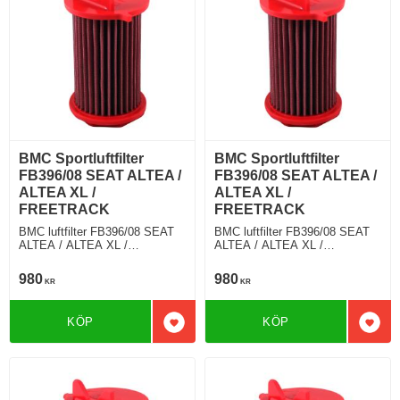
BMC Sportluftfilter
BMC Sportluftfilter
FB396/08 SEAT ALTEA /
FB396/08 SEAT ALTEA /
ALTEA XL /
ALTEA XL /
FREETRACK
FREETRACK
BMC luftfilter FB396/08 SEAT
BMC luftfilter FB396/08 SEAT
ALTEA / ALTEA XL /
ALTEA / ALTEA XL /
FREETRACK 1.4 TSI 125 Hkr
FREETRACK 1.2 TSI 105 Hkr
980
980
KR
KR
KÖP
KÖP
Lägg till i favoriter
Lägg 