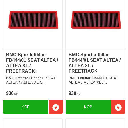
BMC Sportluftfilter
BMC Sportluftfilter
FB444/01 SEAT ALTEA /
FB444/01 SEAT ALTEA /
ALTEA XL /
ALTEA XL /
FREETRACK
FREETRACK
BMC luftfilter FB444/01 SEAT
BMC luftfilter FB444/01 SEAT
ALTEA / ALTEA XL /
ALTEA / ALTEA XL /
FREETRACK 2.0 TDI 140 Hkr
FREETRACK 2.0 TDI FR 170
Hkr
930
930
KR
KR
KÖP
KÖP
Lägg till i favoriter
Lägg 