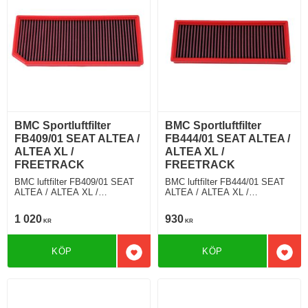
BMC Sportluftfilter
BMC Sportluftfilter
FB409/01 SEAT ALTEA /
FB444/01 SEAT ALTEA /
ALTEA XL /
ALTEA XL /
FREETRACK
FREETRACK
BMC luftfilter FB409/01 SEAT
BMC luftfilter FB444/01 SEAT
ALTEA / ALTEA XL /
ALTEA / ALTEA XL /
FREETRACK 2.0 FSI 200 Hkr
FREETRACK 1.6 TDI 105 Hkr
1 020
930
KR
KR
KÖP
KÖP
Lägg till i favoriter
Lägg 