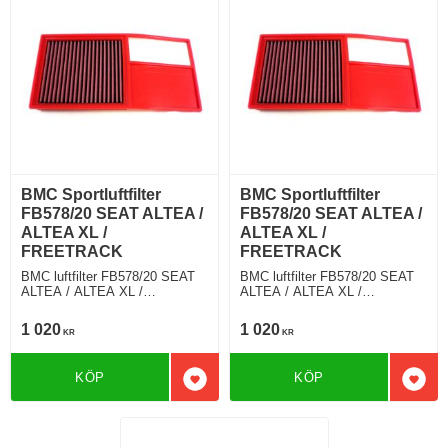
BMC Sportluftfilter
BMC Sportluftfilter
FB578/20 SEAT ALTEA /
FB578/20 SEAT ALTEA /
ALTEA XL /
ALTEA XL /
FREETRACK
FREETRACK
BMC luftfilter FB578/20 SEAT
BMC luftfilter FB578/20 SEAT
ALTEA / ALTEA XL /
ALTEA / ALTEA XL /
FREETRACK 1.4 16V 86 Hkr
FREETRACK 1.4 16V 86 Hkr
1 020
1 020
KR
KR
KÖP
KÖP
Lägg till i favoriter
Lägg 