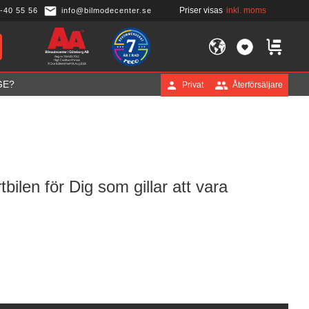
Priser visas
inkl. moms
-40 55 56
info@bilmodecenter.se
FAVORITER
KUNDVA
GE?
Privat
Återförsäljare
ilen för Dig som gillar att vara