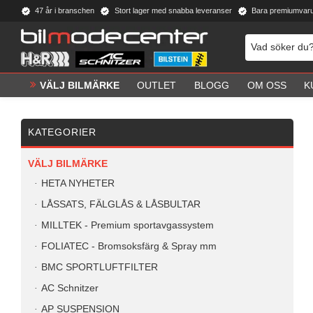
47 år i branschen
Stort lager med snabba leveranser
Bara premiumvar
VÄLJ BILMÄRKE
OUTLET
BLOGG
OM OSS
K
KATEGORIER
VÄLJ BILMÄRKE
HETA NYHETER
LÅSSATS, FÄLGLÅS & LÅSBULTAR
MILLTEK - Premium sportavgassystem
FOLIATEC - Bromsoksfärg & Spray mm
BMC SPORTLUFTFILTER
AC Schnitzer
AP SUSPENSION