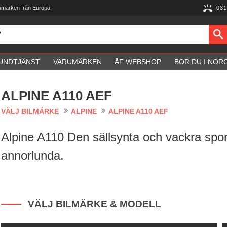
umärken från Europa
031
UNDTJÄNST
VARUMÄRKEN
ÅF WEBSHOP
BOR DU I NOR
ALPINE A110 AEF
VÄLJ BILMÄRKE
ALPINE
ALPINE A110 AEF
Alpine A110 Den sällsynta och vackra sportb
annorlunda.
VÄLJ BILMÄRKE & MODELL