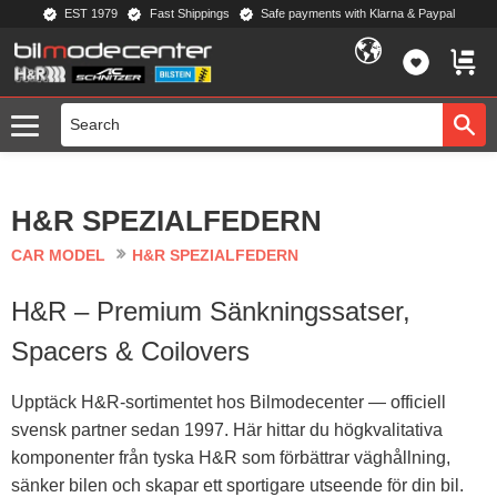
EST 1979
Fast Shippings
Safe payments with Klarna & Paypal
Menu
FAVORIT
BASKE
H&R SPEZIALFEDERN
CAR MODEL
H&R SPEZIALFEDERN
H&R – Premium Sänkningssatser,
Spacers & Coilovers
Upptäck H&R-sortimentet hos Bilmodecenter — officiell
svensk partner sedan 1997. Här hittar du högkvalitativa
komponenter från tyska H&R som förbättrar väghållning,
sänker bilen och skapar ett sportigare utseende för din bil.