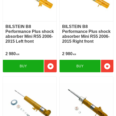
BILSTEIN B8
BILSTEIN B8
Performance Plus shock
Performance Plus shock
absorber Mini R55 2006-
absorber Mini R55 2006-
2015 Left front
2015 Right front
2 980
2 980
KR
KR
BUY
BUY
Add to favorites
Add t