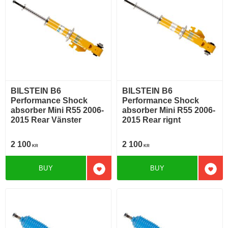
BILSTEIN B6
BILSTEIN B6
Performance Shock
Performance Shock
absorber Mini R55 2006-
absorber Mini R55 2006-
2015 Rear Vänster
2015 Rear rignt
2 100
2 100
KR
KR
BUY
BUY
Add to favorites
Add t