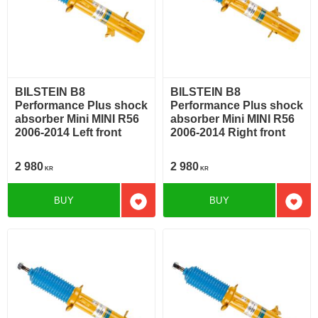
BILSTEIN B8
BILSTEIN B8
Performance Plus shock
Performance Plus shock
absorber Mini MINI R56
absorber Mini MINI R56
2006-2014 Left front
2006-2014 Right front
2 980
2 980
KR
KR
BUY
BUY
Add to favorites
Add t