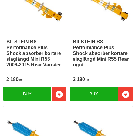
BILSTEIN B8
BILSTEIN B8
Performance Plus
Performance Plus
Shock absorber kortare
Shock absorber kortare
slaglängd Mini R55
slaglängd Mini R55 Rear
2006-2015 Rear Vänster
rignt
2 180
2 180
KR
KR
BUY
BUY
Add to favorites
Add t