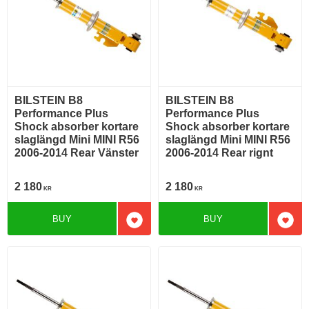
BILSTEIN B8
BILSTEIN B8
Performance Plus
Performance Plus
Shock absorber kortare
Shock absorber kortare
slaglängd Mini MINI R56
slaglängd Mini MINI R56
2006-2014 Rear Vänster
2006-2014 Rear rignt
2 180
2 180
KR
KR
BUY
BUY
Add to favorites
Add t