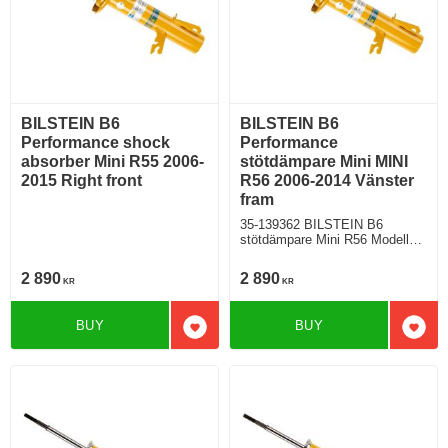
BILSTEIN B6
BILSTEIN B6
Performance shock
Performance
absorber Mini R55 2006-
stötdämpare Mini MINI
2015 Right front
R56 2006-2014 Vänster
fram
35-139362 BILSTEIN B6
stötdämpare Mini R56 Modell
med standardchassi
2 890
2 890
KR
KR
BUY
BUY
Add to favorites
Add t