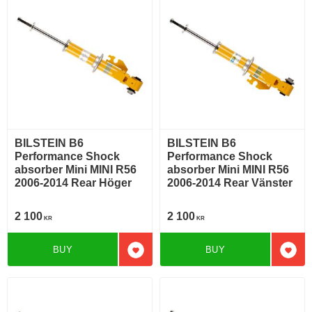
BILSTEIN B6
BILSTEIN B6
Performance Shock
Performance Shock
absorber Mini MINI R56
absorber Mini MINI R56
2006-2014 Rear Höger
2006-2014 Rear Vänster
2 100
2 100
KR
KR
BUY
BUY
Add to favorites
Add t