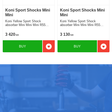
Koni Sport Shocks Mini
Koni Sport Shocks Mini
Mini
Mini
Koni Yellow Sport Shock
Koni Yellow Sport Shock
absorber Mini Mini Mini R55
absorber Mini Mini Mini R55
R56 R57 R58 R59 Mini One,
R56 R57 R58 R59 Mini One,
Cooper, Cooper S-D & JCW
Cooper, Cooper S-D & JCW
3 420
3 130
KR
KR
including Clubman Roadster
including Clubman Roadster
2005-2013 Location left front
2005-2013 Locaton left rear
BUY
BUY
Add to favorites
Add t