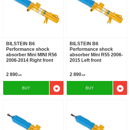
BILSTEIN B6
BILSTEIN B6
Performance shock
Performance shock
absorber Mini MINI R56
absorber Mini R55 2006-
2006-2014 Right front
2015 Left front
2 890
2 890
KR
KR
BUY
BUY
Add to favorites
Add t