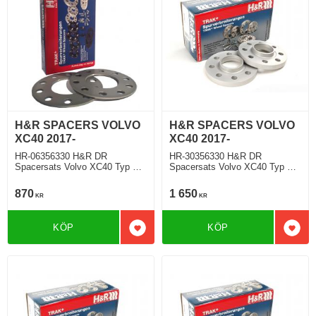
H&R SPACERS VOLVO
H&R SPACERS VOLVO
XC40 2017-
XC40 2017-
HR-06356330 H&R DR
HR-30356330 H&R DR
Spacersats Volvo XC40 Typ X
Spacersats Volvo XC40 Typ X
2017 Tjocklek spacer 3mm
2017 Tjocklek spacer 15mm
870
1 650
KR
KR
KÖP
KÖP
Lägg till i favoriter
Lägg 