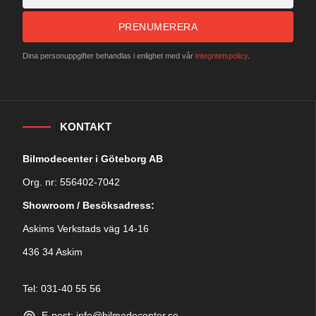
PRENUMERERA
Dina personuppgifter behandlas i enlighet med vår
integritetspolicy
.
KONTAKT
Bilmodecenter i Göteborg AB
Org. nr: 556402-7042
Showroom / Besöksadress:
Askims Verkstads väg 14-16
436 34 Askim
Tel: 031-40 55 56
E-post: info@bilmodecenter.se