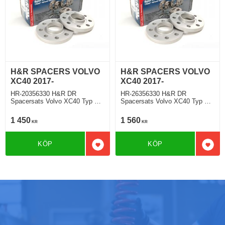
H&R SPACERS VOLVO
H&R SPACERS VOLVO
XC40 2017-
XC40 2017-
HR-20356330 H&R DR
HR-26356330 H&R DR
Spacersats Volvo XC40 Typ X
Spacersats Volvo XC40 Typ X
2017 Tjocklek spacer 10mm
2017 Tjocklek spacer 13mm
1 450
1 560
KR
KR
KÖP
KÖP
Lägg till i favoriter
Lägg 