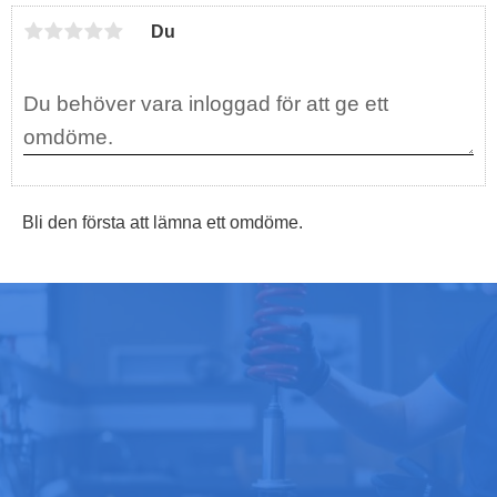
o
e
d
o
r
I
Du
k
n
Bli den första att lämna ett omdöme.