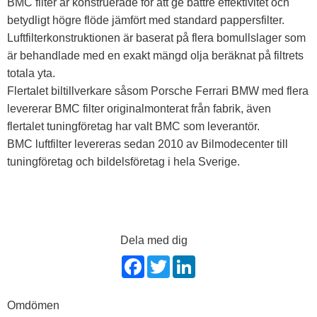
BMC filter är konstruerade för att ge bättre effektivitet och
betydligt högre flöde jämfört med standard pappersfilter.
Luftfilterkonstruktionen är baserat på flera bomullslager som
är behandlade med en exakt mängd olja beräknat på filtrets
totala yta.
Flertalet biltillverkare såsom Porsche Ferrari BMW med flera
levererar BMC filter originalmonterat från fabrik, även
flertalet tuningföretag har valt BMC som leverantör.
BMC luftfilter levereras sedan 2010 av Bilmodecenter till
tuningföretag och bildelsföretag i hela Sverige.
Dela med dig
F
T
L
a
w
i
c
i
n
e
t
k
Omdömen
b
t
e