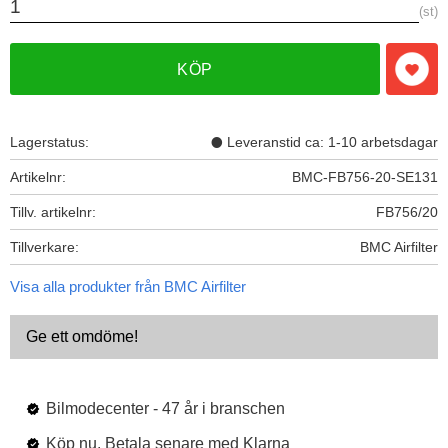
st
KÖP
Lägg t
Lagerstatus
Leveranstid ca: 1-10 arbetsdagar
Artikelnr
BMC-FB756-20-SE131
Tillv. artikelnr
FB756/20
Tillverkare
BMC Airfilter
Visa alla produkter från BMC Airfilter
Ge ett omdöme!
Bilmodecenter - 47 år i branschen
Köp nu. Betala senare med Klarna