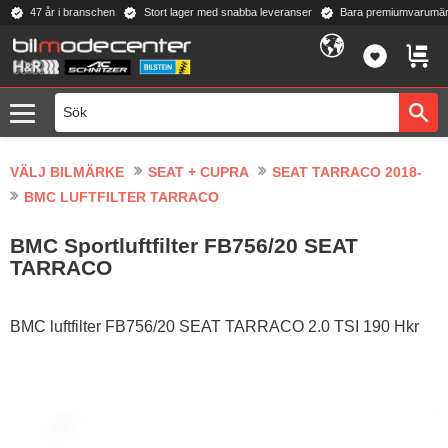
47 år i branschen
Stort lager med snabba leveranser
Bara premiumvarumär
Meny
FAVORI
KUND
VÄLJ BILMÄRKE
SEAT + CUPRA
SEAT TARRACO 2018-
BMC LUFTFILTER TARRACO
BMC Sportluftfilter FB756/20 SEAT
TARRACO
BMC luftfilter FB756/20 SEAT TARRACO 2.0 TSI 190 Hkr